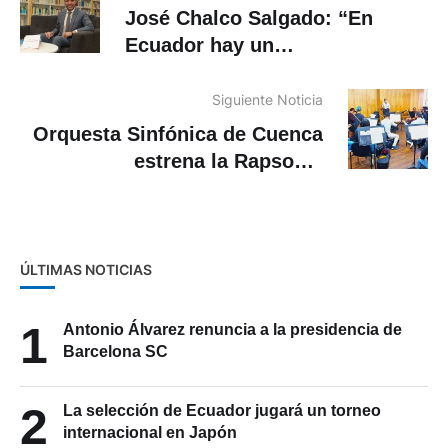
José Chalco Salgado: “En
Ecuador hay un
hiperpresidencialismo y hay
que poner límites al poder”
Siguiente Noticia
Orquesta Sinfónica de Cuenca
estrena la Rapsodia
Ecuatoriana N.° 1 de Alberto
Moreno Andrade
ÚLTIMAS NOTICIAS
1
Antonio Álvarez renuncia a la presidencia de
Barcelona SC
2
La selección de Ecuador jugará un torneo
internacional en Japón