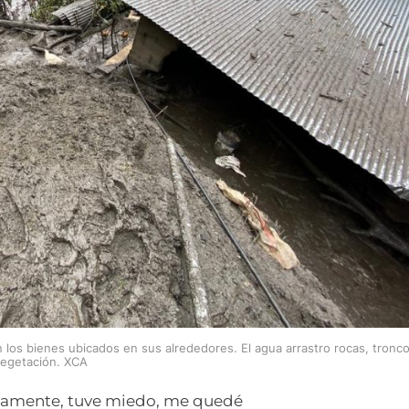
 los bienes ubicados en sus alrededores. El agua arrastro rocas, tronc
egetación. XCA
inamente, tuve miedo, me quedé