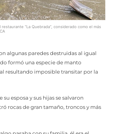
al restaurante “La Quebrada”, considerado como el más
XCA
on algunas paredes destruidas al igual
 lodo formó una especie de manto
l resultando imposible transitar por la
e su esposa y sus hijas se salvaron
tró rocas de gran tamaño, troncos y más
go pasaba con su familia, él era el