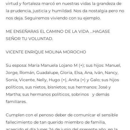
virtud y fortaleza marcó en nuestras vidas la grandeza de
la prudencia, justicia y humildad. Nos da nostalgia pero no
nos deja. Seguiremos viviendo con su ejemplo.
ME ENSEÑARAS EL CAMINO DE LA VIDA …HAGASE
SEÑOR TU VOLUNTAD.
VICENTE ENRIQUE MOLINA MOROCHO
Su esposa: María Manuela Lojano M (+); sus hijos: Manuel,
Jorge, Román, Guadalupe, Gloria, Elsa, Ana, Iván, Nancy,
Sonia, Vicente, Nelly, Hugo (+), Anita (+) y Galo; sus hijos
políticos, sus nietos, bisnietos; sus hermanos: José y
Martha; sus hermanos políticos, sobrinos y demás
familiares.
Cumplen con el penoso deber de comunicar el sensible
fallecimiento de tan querido miembro de familia,
acaecido el día lunes 24 de junio del presente año, en la