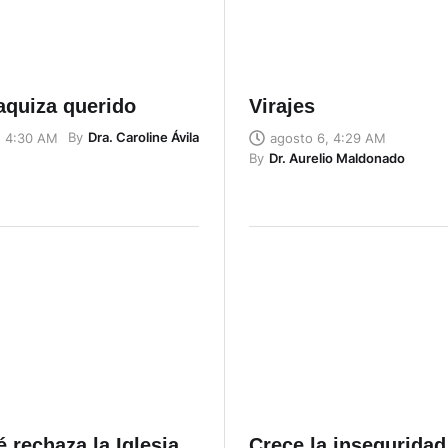
aquiza querido
Virajes
By
Dra. Caroline Ávila
, 4:30 AM
agosto 6, 4:29 AM
By
Dr. Aurelio Maldonado
 rechaza la Iglesia
Crece la inseguridad