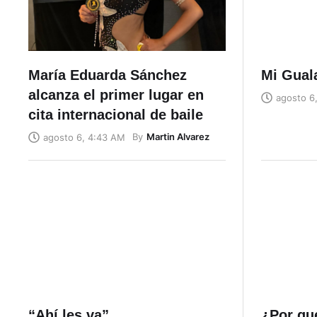
María Eduarda Sánchez
Mi Gual
alcanza el primer lugar en
agosto 6
cita internacional de baile
By
Martin Alvarez
agosto 6, 4:43 AM
“Ahí les va”
¿Por qué