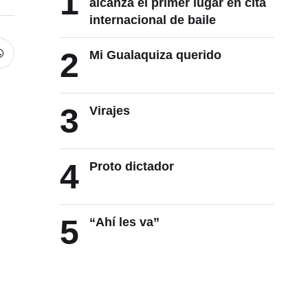
1
alcanza el primer lugar en cita
internacional de baile
2
Mi Gualaquiza querido
3
Virajes
4
Proto dictador
5
“Ahí les va”