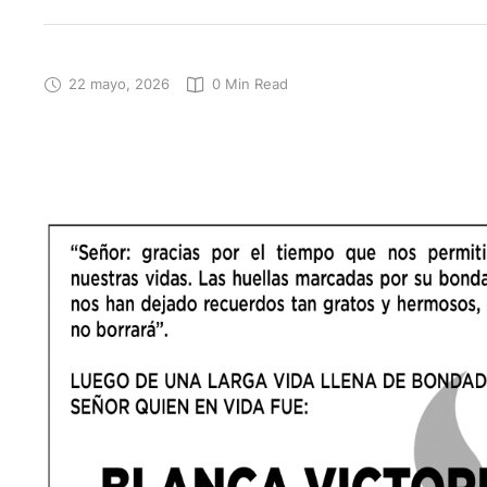
22 mayo, 2026
0
 Min Read