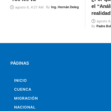
el “Anál
By
Ing. Hernán Deleg
agosto 6, 4:27 AM
realidad
agosto 6
By
Padre Bol
PÁGINAS
INICIO
CUENCA
MIGRACIÓN
NACIONAL