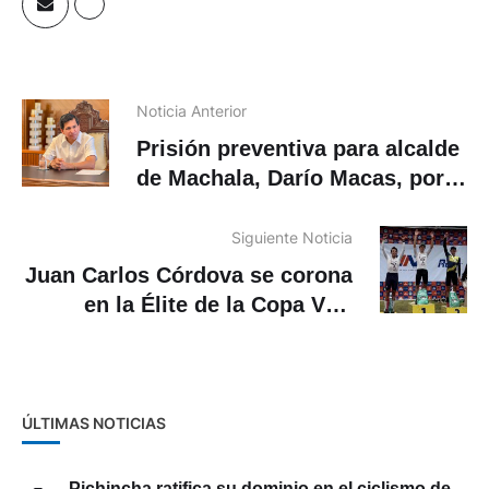
Noticia Anterior
Prisión preventiva para alcalde
de Machala, Darío Macas, por
presunto enriquecimiento
ilícito
Siguiente Noticia
Juan Carlos Córdova se corona
en la Élite de la Copa VAZ
Seguros
ÚLTIMAS NOTICIAS
Pichincha ratifica su dominio en el ciclismo de