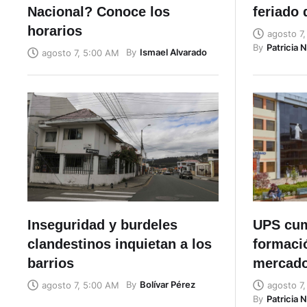
Nacional? Conoce los
feriado 
horarios
agosto 7
By
Patricia 
By
Ismael Alvarado
agosto 7, 5:00 AM
Inseguridad y burdeles
UPS cum
clandestinos inquietan a los
formaci
barrios
mercado
By
Bolívar Pérez
agosto 7, 5:00 AM
agosto 7
By
Patricia 