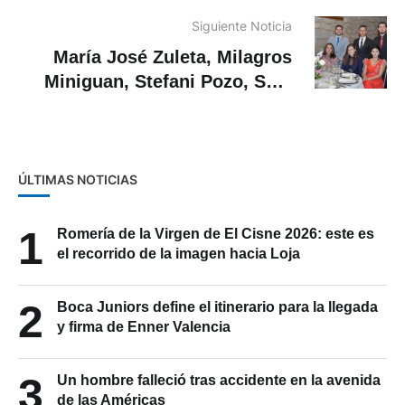
Aguilar y Miguel Orellana
Siguiente Noticia
María José Zuleta, Milagros
Miniguan, Stefani Pozo, Saúl
Muñoz, Jesús Cusme y José
Andrade
ÚLTIMAS NOTICIAS
1
Romería de la Virgen de El Cisne 2026: este es
el recorrido de la imagen hacia Loja
2
Boca Juniors define el itinerario para la llegada
y firma de Enner Valencia
3
Un hombre falleció tras accidente en la avenida
de las Américas