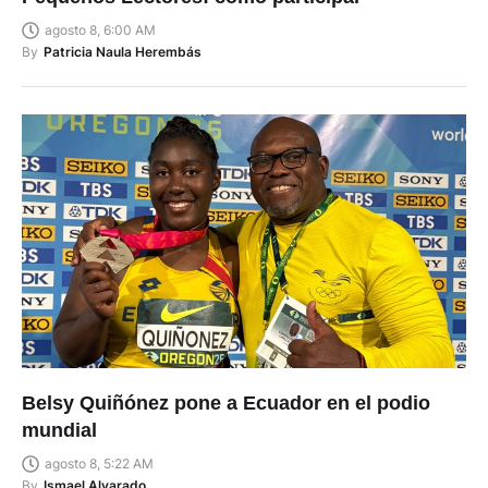
agosto 8, 6:00 AM
By
Patricia Naula Herembás
Belsy Quiñónez pone a Ecuador en el podio
mundial
agosto 8, 5:22 AM
By
Ismael Alvarado