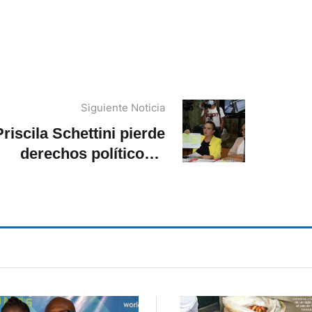
Siguiente Noticia
Priscila Schettini pierde
derechos políticos y
curul en la Asamblea