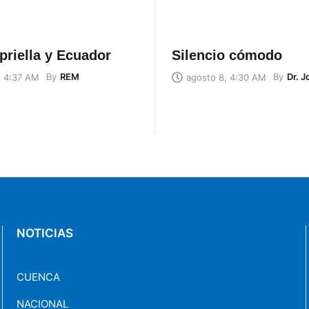
priella y Ecuador
Silencio cómodo
By
REM
By
Dr. 
, 4:37 AM
agosto 8, 4:30 AM
NOTICIAS
CUENCA
NACIONAL