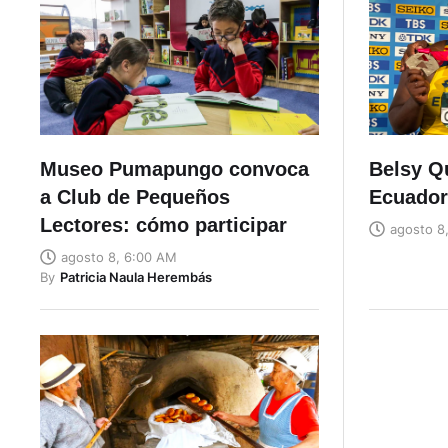
Museo Pumapungo convoca
Belsy Q
a Club de Pequeños
Ecuador
Lectores: cómo participar
agosto 8
agosto 8, 6:00 AM
By
Patricia Naula Herembás