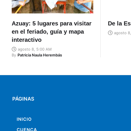
Azuay: 5 lugares para visitar
De la Es
en el feriado, guía y mapa
agosto 8
interactivo
agosto 8, 5:00 AM
By
Patricia Naula Herembás
PÁGINAS
INICIO
CUENCA