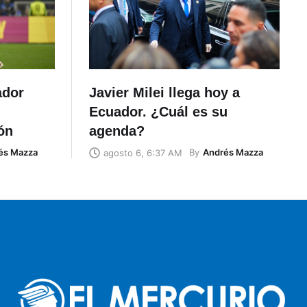
ador
Javier Milei llega hoy a
Ecuador. ¿Cuál es su
ón
agenda?
és Mazza
By
Andrés Mazza
agosto 6, 6:37 AM