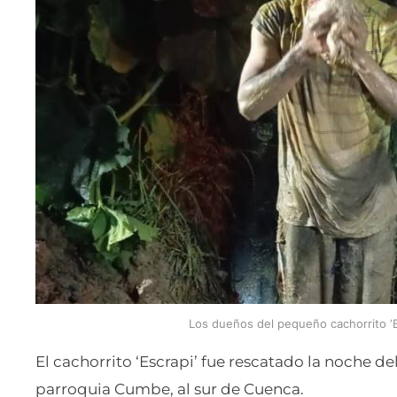
Los dueños del pequeño cachorrito ‘E
El cachorrito ‘Escrapi’ fue rescatado la noche de
parroquia Cumbe, al sur de Cuenca.