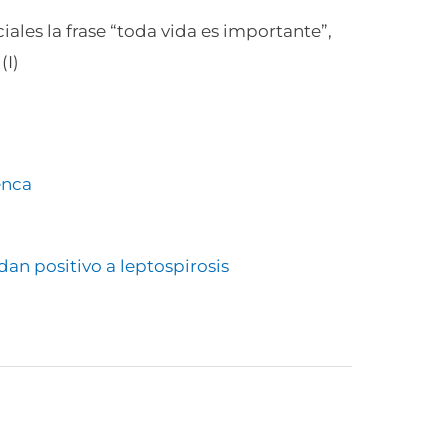
ales la frase “toda vida es importante”,
(I)
enca
dan positivo a leptospirosis