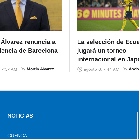
Álvarez renuncia a
La selección de Ecu
dencia de Barcelona
jugará un torneo
internacional en Jap
By
Martin Alvarez
By
Andr
, 7:57 AM
agosto 6, 7:44 AM
NOTICIAS
CUENCA