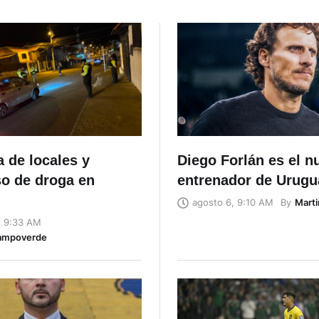
 de locales y
Diego Forlán es el n
o de droga en
entrenador de Urugu
By
Marti
agosto 6, 9:10 AM
, 9:33 AM
ampoverde