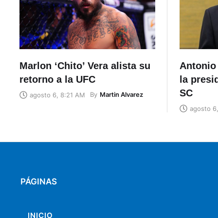
Marlon ‘Chito’ Vera alista su
Antonio 
retorno a la UFC
la presi
SC
By
Martin Alvarez
agosto 6, 8:21 AM
agosto 6
PÁGINAS
INICIO