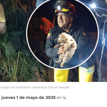
scarpi’ se mostraron contentos tras el rescate.
l
jueves 1 de mayo de 2025
en la