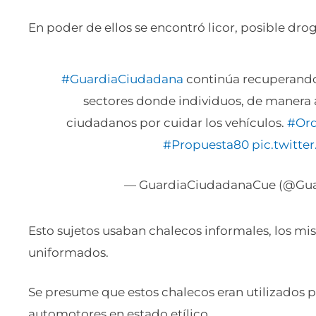
En poder de ellos se encontró licor, posible dro
#GuardiaCiudadana
continúa recuperando 
sectores donde individuos, de manera
ciudadanos por cuidar los vehículos.
#Ord
#Propuesta80
pic.twitt
— GuardiaCiudadanaCue (@Gu
Esto sujetos usaban chalecos informales, los m
uniformados.
Se presume que estos chalecos eran utilizados pa
automotores en estado etílico.