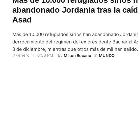
abandonado Jordania tras la caíd
Asad
Más de 10.000 refugiados sirios han abandonado Jordani
derrocamiento del régimen del ex presidente Bachar al A
8 de diciembre, mientras que otros más de mil han salido
enero 11
,
6:58 PM
By 
In 
Milton Rocano
MUNDO
"voluntariamente" de los campamentos de refugiados del 
informó este sábado el Ministerio de Interior jordano. En
un mes, …