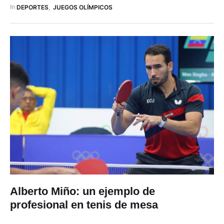
cita olímpica de verano después de Tokio 2021. Paúl Calle,
In 
DEPORTES
,
JUEGOS OLÍMPICOS
presidente de la Federación Ecuatoriana …
Alberto Miño: un ejemplo de
profesional en tenis de mesa