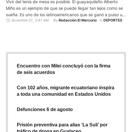
Vivir del tenis de mesa es posible. El guayaquileño Alberto
Miño es un ejemplo de que se puede llegar tan lejos como se
sueña. Es uno de los latinoamericanos que se ganó a pulso un
diciembre 27
,
5:47 AM
By 
In 
Redacción El Mercurio
DEPORTES
espacio en la Bundesliga, la competición profesional de
clubes de tenis de mesa más importante de Alemania. No es
fácil …
Encuentro con Milei concluyó con la firma
de seis acuerdos
Con 102 años, migrante ecuatoriano inspira
a toda una comunidad en Estados Unidos
Defunciones 6 de agosto
Prisión preventiva para alias ‘La Suli’ por
tráfico de droga en Gualaceo