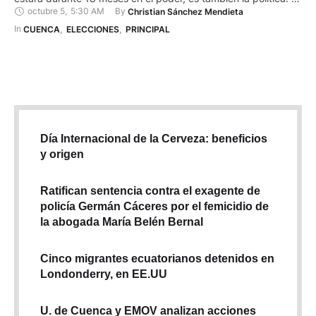
octubre 5
,
5:30 AM
By 
Christian Sánchez Mendieta
es que de esto dependerá en gran medida que tenga
gobernabilidad y apoyo de los diferentes sectores políticos y
In 
CUENCA
,
ELECCIONES
,
PRINCIPAL
sociales para cumplir con …
Día Internacional de la Cerveza: beneficios
y origen
Ratifican sentencia contra el exagente de
policía Germán Cáceres por el femicidio de
la abogada María Belén Bernal
Cinco migrantes ecuatorianos detenidos en
Londonderry, en EE.UU
U. de Cuenca y EMOV analizan acciones