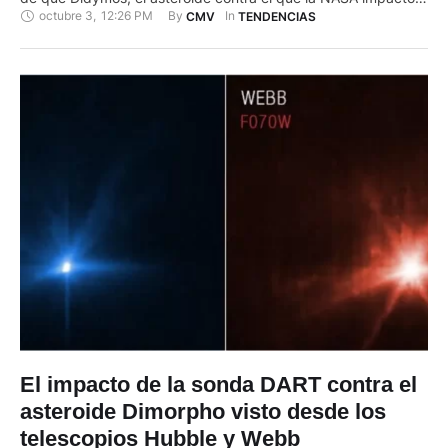
de que Didymos, el asteroide contra el que la NASA impactó
octubre 3
,
12:26 PM
By 
In 
CMV
TENDENCIAS
expresamente la semana pasada una nave para intentar
modificar su recorrido, se ha desviado ligeramente. Según
informó el Observatorio de Pujals, que está haciendo un
seguimiento del asteroide, …
El impacto de la sonda DART contra el
asteroide Dimorpho visto desde los