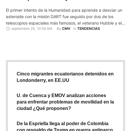
telescopios Hubble y Webb
El primer intento de la Humanidad para aprende a desviar un
asteroide con la misión DART fue seguido por dos de los
telescopios espaciales más famosos, el veterano Hubble y el
septiembre 29
,
10:59 AM
By 
In 
CMV
TENDENCIAS
flamante James Webb. Una colisión de la que cada uno ha
dado su propia visión. Esta es también la primera vez que
ambos telescopios …
Cinco migrantes ecuatorianos detenidos en
Londonderry, en EE.UU
U. de Cuenca y EMOV analizan acciones
para enfrentar problemas de movilidad en la
ciudad ¿Qué proponen?
De la Espriella llega al poder de Colombia