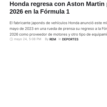
Honda regresa con Aston Martin 
2026 en la Fórmula 1
El fabricante japonés de vehículos Honda anunció este m
mayo de 2023 en una rueda de prensa su regreso a la Fó
2026 como proveedor de motores y otro tipo de equipami
mayo 24
,
5:08 PM
By 
In 
REM
DEPORTES
equipo de Aston Martin. "Honda ha decidido participar en
campeonato mundial de Fórmula 1 como proveedor …