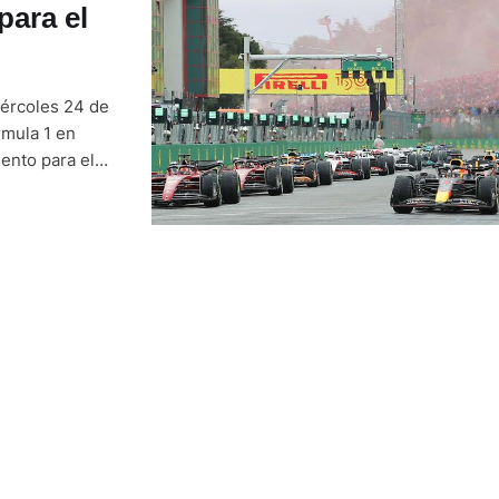
para el
iércoles 24 de
rmula 1 en
ento para el
 el