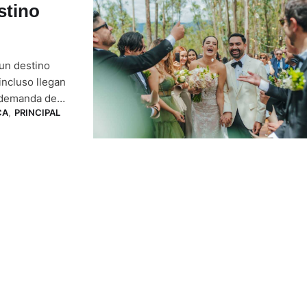
stino
un destino
incluso llegan
a demanda de
CA
,
PRINCIPAL
les ha crecido