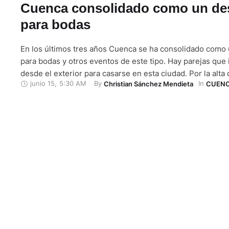
Cuenca consolidado como un de
para bodas
En los últimos tres años Cuenca se ha consolidado como 
para bodas y otros eventos de este tipo. Hay parejas que 
desde el exterior para casarse en esta ciudad. Por la alt
junio 15
,
5:30 AM
By 
In 
Christian Sánchez Mendieta
CUEN
servicios que se requieren para estos compromisos socia
la cantidad de proveedores y especialistas en …