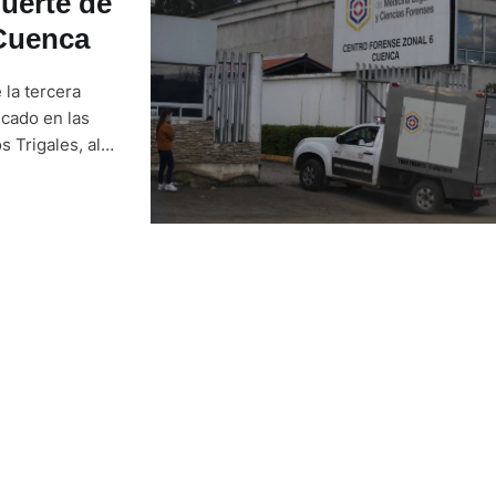
muerte de
 Cuenca
 la tercera
icado en las
s Trigales, al
 del miércoles