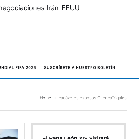
muz relance las negociaciones Irán-EEUU
NDIAL FIFA 2026
SUSCRÍBETE A NUESTRO BOLETÍN
Home
cadáveres esposos CuencaTrigales
El Papa León XIV visitará