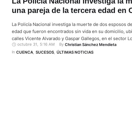
La Policía Nacional investiga la 
una pareja de la tercera edad en
La Policía Nacional investiga la muerte de dos esposos de
edad que fueron encontrados sin vida en su domicilio, ub
calles Vicente Alvarado y Gaspar Gallegos, en el sector Lo
octubre 31
,
5:16 AM
By 
Christian Sánchez Mendieta
norte de Cuenca. Los cadáveres fueron hallados la noche
In 
29 de octubre y, posteriormente, trasladados al Centro …
CUENCA
,
SUCESOS
,
ÚLTIMAS NOTICIAS