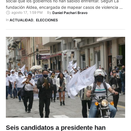
social que los gobiernos no han sabido enfrentar. Según La
fundación Aldea, encargada de mapear casos de violencia de
agosto 17
,
1:59 PM
By 
Daniel Pachari Bravo
género, el país cerró el 2022 con 332 casos de femicidios, la
cifra más alta de la que se tiene registro desde el 2014, fecha
In 
ACTUALIDAD
,
ELECCIONES
en la …
Seis candidatos a presidente han