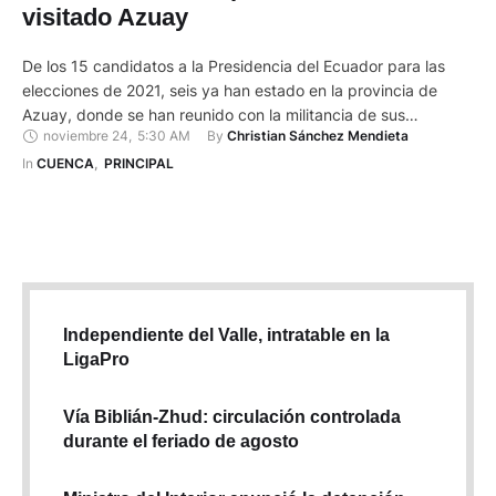
visitado Azuay
De los 15 candidatos a la Presidencia del Ecuador para las
elecciones de 2021, seis ya han estado en la provincia de
Azuay, donde se han reunido con la militancia de sus
noviembre 24
,
5:30 AM
By 
Christian Sánchez Mendieta
organizaciones políticas, e informado sus propuestas a la
ciudadanía. Para esta semana está prevista la llegada de dos
In 
CUENCA
,
PRINCIPAL
postulantes más: de César Montúfar, …
Independiente del Valle, intratable en la
LigaPro
Vía Biblián-Zhud: circulación controlada
durante el feriado de agosto