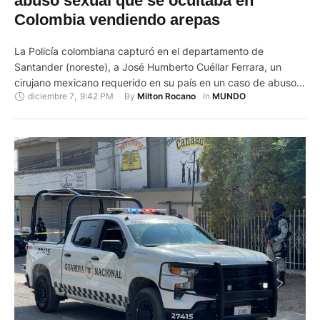
abuso sexual que se ocultaba en
Colombia vendiendo arepas
La Policía colombiana capturó en el departamento de
Santander (noreste), a José Humberto Cuéllar Ferrara, un
cirujano mexicano requerido en su país en un caso de abuso y
diciembre 7
,
9:42 PM
By 
In 
Milton Rocano
MUNDO
acoso sexual, por lo que huyó a Colombia en donde se ocultó
simulando ser un vendedor de arepas. El director de
Investigación Criminal (DIJIN), coronel Hebert Mejía …