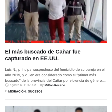
El más buscado de Cañar fue
capturado en EE.UU.
Luis N., principal sospechoso del femicidio de su pareja en el
año 2019, y quien era considerado como el “primer más
buscado” de la provincia del Cañar por violencia de género,
agosto 6
,
11:17 AM
By 
Milton Rocano
fue capturado en Estados Unidos, anunció la Policía Nacional
el 5 de agosto de 2025. Las autoridades manifestaron que la
In 
MIGRACIÓN
,
SUCESOS
detención del acusado se …