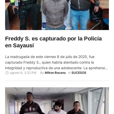
Freddy S. es capturado por la Policía
en Sayausí
La madrugada de este viernes 8 de julio de 2025, fue
capturado Freddy S., quien habría atentado contra la
integridad y reproductiva de una adolescente. La aprehensión
agosto 8
,
3:32 PM
By 
In 
Milton Rocano
SUCESOS
se efectuó en una vivienda ubicada en la parroquia Sayausí,
donde servidores policiales en el Azuay ingresaron al lugar
para proceder a la captura del requerido. Tras el …