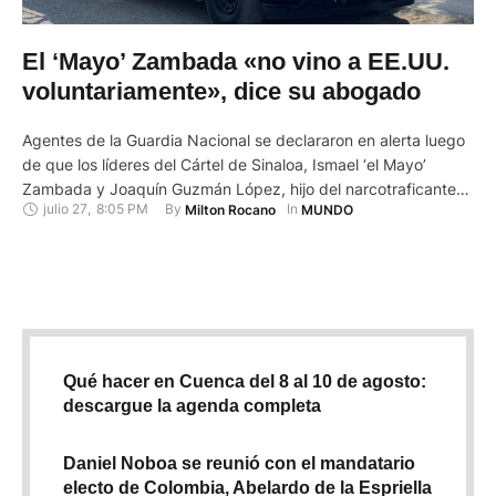
El ‘Mayo’ Zambada «no vino a EE.UU.
voluntariamente», dice su abogado
Agentes de la Guardia Nacional se declararon en alerta luego
de que los líderes del Cártel de Sinaloa, Ismael ‘el Mayo’
Zambada y Joaquín Guzmán López, hijo del narcotraficante
julio 27
,
8:05 PM
By 
In 
Milton Rocano
MUNDO
mexicano Joaquín ‘el Chapo’ Guzmán, fueron arrestados el
jueves cerca de El Paso Texas. EFE TEXTO: Ismael 'el Mayo'
Zambada, el confundador del poderoso Cártel de …
Qué hacer en Cuenca del 8 al 10 de agosto:
descargue la agenda completa
Daniel Noboa se reunió con el mandatario
electo de Colombia, Abelardo de la Espriella