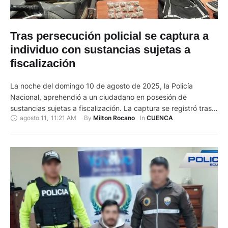
Tras persecución policial se captura a
individuo con sustancias sujetas a
fiscalización
La noche del domingo 10 de agosto de 2025, la Policía
Nacional, aprehendió a un ciudadano en posesión de
sustancias sujetas a fiscalización. La captura se registró tras
agosto 11
,
11:21 AM
By 
In 
Milton Rocano
CUENCA
una persecución ininterrumpida por varias calles del centro,
fue interceptado en la intersección de las calles Vargas
Machuca y Gaspar Sangurima. El ciudadano, identificado
como Jordán L., …