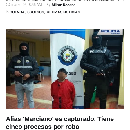
marzo 26
,
8:55 AM
By 
Milton Rocano
información policial, emitida el miércoles 25 de marzo de
2026, se conoce que el sujeto señalado, sería el autor de un
In 
CUENCA
,
SUCESOS
,
ÚLTIMAS NOTICIAS
robo con muerte. Según la …
Alias ‘Marciano’ es capturado. Tiene
cinco procesos por robo