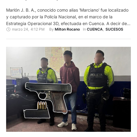
Marlón J. B. A., conocido como alias 'Marciano' fue localizado
y capturado por la Policía Nacional, en el marco de la
Estrategia Operacional 3D, efectuada en Cuenca. A decir de
marzo 24
,
4:12 PM
By 
In 
Milton Rocano
CUENCA
,
SUCESOS
la Policía, alias 'Marciano', presentaba una boleta de captura
vigente y era requerido por la autoridad competente. El
ciudadano estaría presuntamente vinculado a un hecho …