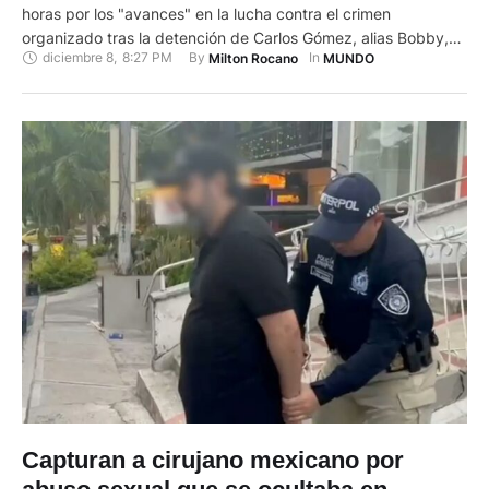
horas por los "avances" en la lucha contra el crimen
organizado tras la detención de Carlos Gómez, alias Bobby,
diciembre 8
,
8:27 PM
By 
In 
Milton Rocano
MUNDO
uno de los líderes de la banda criminal Tren de Aragua, una de
las más grandes de Suramérica extendida por diversos países
latinoamericanos. La ministra de Interior chilena, …
Capturan a cirujano mexicano por