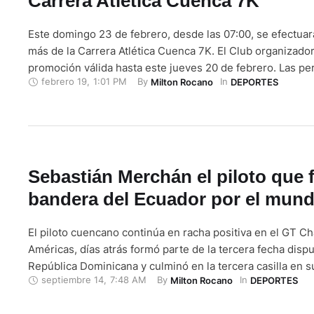
Carrera Atlética Cuenca 7K
Este domingo 23 de febrero, desde las 07:00, se efectuar
más de la Carrera Atlética Cuenca 7K. El Club organizado
promoción válida hasta este jueves 20 de febrero. Las p
febrero 19
,
1:01 PM
By 
In 
Milton Rocano
DEPORTES
inscriban en esta cita recibirán una entrada gratis a la loc
general norte para el partido ante Aucas. …
Sebastián Merchán el piloto que 
bandera del Ecuador por el mun
El piloto cuencano continúa en racha positiva en el GT C
Américas, días atrás formó parte de la tercera fecha disp
República Dominicana y culminó en la tercera casilla en su
septiembre 14
,
7:48 AM
By 
In 
Milton Rocano
DEPORTES
cuencano, que este año forma parte de dos campeonatos
automovilísticos: el GT Challenge centroamericano y el