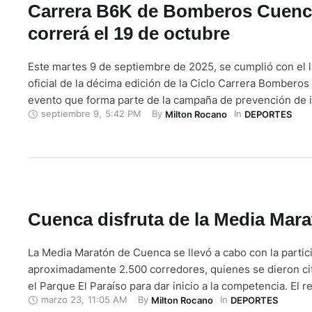
Carrera B6K de Bomberos Cuenc
correrá el 19 de octubre
Este martes 9 de septiembre de 2025, se cumplió con el 
oficial de la décima edición de la Ciclo Carrera Bombero
evento que forma parte de la campaña de prevención de 
septiembre 9
,
5:42 PM
By 
In 
Milton Rocano
DEPORTES
forestales: “Yo cuido los bosques”. Y es que, tras correr 
pasada con cerca de 6.000 participantes, en este …
Cuenca disfruta de la Media Mar
La Media Maratón de Cuenca se llevó a cabo con la partic
aproximadamente 2.500 corredores, quienes se dieron cit
el Parque El Paraíso para dar inicio a la competencia. El r
marzo 23
,
11:05 AM
By 
In 
Milton Rocano
DEPORTES
incluyó calles emblemáticas de la ciudad, como la Avenid