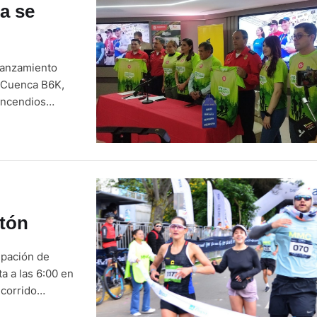
a se
lanzamiento
s Cuenca B6K,
incendios
la temporada
atón
ipación de
a a las 6:00 en
ecorrido
a 10 de Agosto,