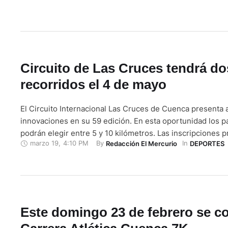
la calle Guayas, los alrededores del Colegio …
Circuito de Las Cruces tendrá do
recorridos el 4 de mayo
El Circuito Internacional Las Cruces de Cuenca presenta 
innovaciones en su 59 edición. En esta oportunidad los p
podrán elegir entre 5 y 10 kilómetros. Las inscripciones 
marzo 19
,
4:10 PM
By 
In 
Redacción El Mercurio
DEPORTES
empezarán el martes 1 de abril en la sede del Círculo Cru
09:00 a 13:00 y de 14:00 a 19:00. También podrán registr
Este domingo 23 de febrero se co