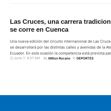
Ibérico en …
Las Cruces, una carrera tradicion
se corre en Cuenca
Una nueva edición del circuito internacional de Las Cruc
se desarrollará por las distintas calles y avenidas de la At
Ecuador. En esta ocasión la competencia está prevista pa
junio 7
,
8:57 AM
By 
In 
Milton Rocano
DEPORTES
16 de junio; hay cupos disponibles a un costo de 15 dólar
inscripciones se las realizan en la sede del …