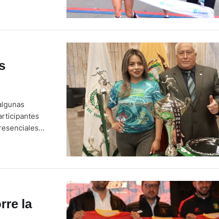
s
algunas
articipantes
presenciales
z del Vado de
arse …
rre la