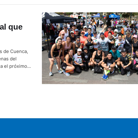
al que
es de Cuenca,
enas del
ra el próximo
es. Las