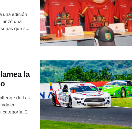
á una edición
r lanzó una
ersonas que se
alidad de
flamea la
do
hallenge de Las
utada en
 categoría. El
 Campeonato