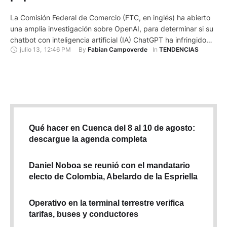
La Comisión Federal de Comercio (FTC, en inglés) ha abierto
una amplia investigación sobre OpenAI, para determinar si su
chatbot con inteligencia artificial (IA) ChatGPT ha infringido
julio 13
,
12:46 PM
By 
In 
Fabian Campoverde
TENDENCIAS
las leyes de protección al consumidor al poner en riesgo la
reputación y los datos personales de los usuarios, según
informó este jueves 13 de julio del 2023, …
Qué hacer en Cuenca del 8 al 10 de agosto:
descargue la agenda completa
Daniel Noboa se reunió con el mandatario
electo de Colombia, Abelardo de la Espriella
Operativo en la terminal terrestre verifica
tarifas, buses y conductores