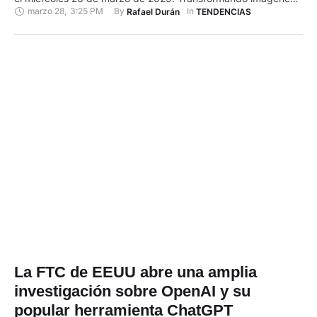
marzo 28
,
3:25 PM
By 
In 
Rafael Durán
TENDENCIAS
al estilo de Studio Ghibli. Si bien ya producía imágenes, ahora
Chat GPT mejora el análisis de los resultados. Ahora, ChatGPT
puede convertir cualquier tipo de imágenes al estilo, …
La FTC de EEUU abre una amplia
investigación sobre OpenAI y su
popular herramienta ChatGPT