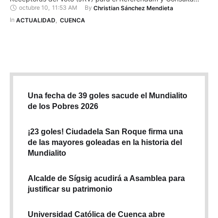
octubre 10
,
11:53 AM
By 
Christian Sánchez Mendieta
Popular 2025, que será el 16 de noviembre. Brigadas de
funcionarios recorren Pucará y sus comunidades para
In 
ACTUALIDAD
,
CUENCA
entregar las notificaciones a quienes participarán en este
proceso electoral. De …
Una fecha de 39 goles sacude el Mundialito
de los Pobres 2026
¡23 goles! Ciudadela San Roque firma una
de las mayores goleadas en la historia del
Mundialito
Alcalde de Sígsig acudirá a Asamblea para
justificar su patrimonio
Universidad Católica de Cuenca abre