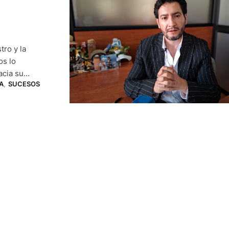
ro y la
os lo
acia su
A
,
SUCESOS
na llanta de su