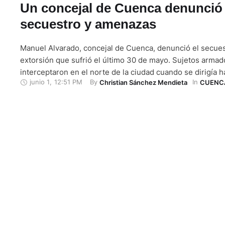
Un concejal de Cuenca denunció
secuestro y amenazas
Manuel Alvarado, concejal de Cuenca, denunció el secuest
extorsión que sufrió el último 30 de mayo. Sujetos armad
interceptaron en el norte de la ciudad cuando se dirigía h
junio 1
,
12:51 PM
By 
In 
Christian Sánchez Mendieta
CUENC
domicilio. Relató que el hecho comenzó tras un daño en u
vehículo en la avenida De los Migrantes. Cuatro …