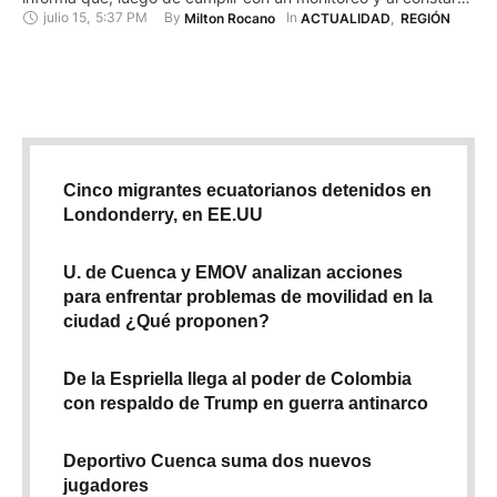
julio 15
,
5:37 PM
By 
In 
Milton Rocano
ACTUALIDAD
,
REGIÓN
que la corriente está en los mínimos permitidos se empezó a
potabilizar el líquido vital. El agua volvió a los hogares, sin
embargo dijo que, a …
Cinco migrantes ecuatorianos detenidos en
Londonderry, en EE.UU
U. de Cuenca y EMOV analizan acciones
para enfrentar problemas de movilidad en la
ciudad ¿Qué proponen?
De la Espriella llega al poder de Colombia
con respaldo de Trump en guerra antinarco
Deportivo Cuenca suma dos nuevos
jugadores