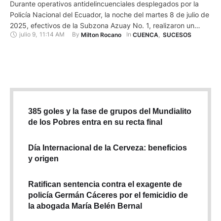
Durante operativos antidelincuenciales desplegados por la
Policía Nacional del Ecuador, la noche del martes 8 de julio de
2025, efectivos de la Subzona Azuay No. 1, realizaron un
julio 9
,
11:14 AM
By 
In 
Milton Rocano
CUENCA
,
SUCESOS
operativo en las inmediaciones del intercambiador de
Guangarcucho, en Cuenca, que permitió el decomiso de más
de 10 000 dosis de de droga y la aprehensión de …
385 goles y la fase de grupos del Mundialito
de los Pobres entra en su recta final
Día Internacional de la Cerveza: beneficios
y origen
Ratifican sentencia contra el exagente de
policía Germán Cáceres por el femicidio de
la abogada María Belén Bernal