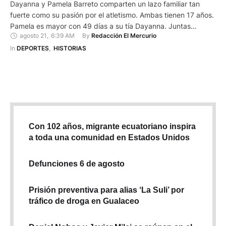
Dayanna y Pamela Barreto comparten un lazo familiar tan
fuerte como su pasión por el atletismo. Ambas tienen 17 años.
Pamela es mayor con 49 días a su tía Dayanna. Juntas
agosto 21
,
6:39 AM
By 
Redacción El Mercurio
representarán al país en el Campeonato Mundial de Atletismo
U20 que se realizará en Lima, Perú, del 27 al 31 de agosto.
In 
DEPORTES
,
HISTORIAS
Pamela tiene …
Con 102 años, migrante ecuatoriano inspira
a toda una comunidad en Estados Unidos
Defunciones 6 de agosto
Prisión preventiva para alias ‘La Suli’ por
tráfico de droga en Gualaceo