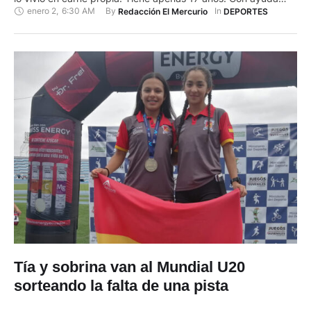
enero 2
,
6:30 AM
By 
In 
Redacción El Mercurio
DEPORTES
profesional pudo retomar la ruta del éxito y conquistar su
primera medalla de oro internacional. Fue el 6 de diciembre
de 2024. En San Luis, …
Tía y sobrina van al Mundial U20
sorteando la falta de una pista