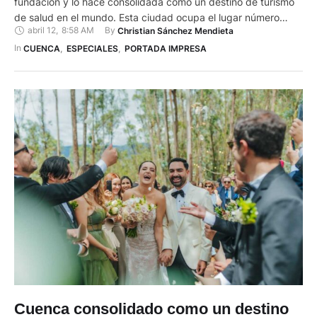
fundación y lo hace consolidada como un destino de turismo
de salud en el mundo. Esta ciudad ocupa el lugar número
abril 12
,
8:58 AM
By 
Christian Sánchez Mendieta
ocho en el ranking de las 40 ciudades con la mejor atención
médica, según la organización RankingRoyals, una de las
In 
CUENCA
,
ESPECIALES
,
PORTADA IMPRESA
plataformas más grandes de …
Cuenca consolidado como un destino