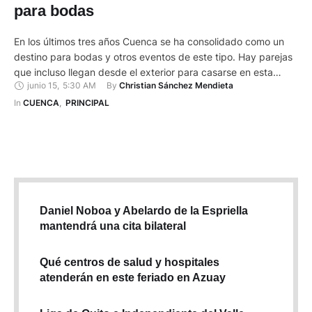
para bodas
En los últimos tres años Cuenca se ha consolidado como un
destino para bodas y otros eventos de este tipo. Hay parejas
que incluso llegan desde el exterior para casarse en esta
junio 15
,
5:30 AM
By 
Christian Sánchez Mendieta
ciudad. Por la alta demanda de servicios que se requieren
para estos compromisos sociales ha crecido la cantidad de
In 
CUENCA
,
PRINCIPAL
proveedores y especialistas en …
Daniel Noboa y Abelardo de la Espriella
mantendrá una cita bilateral
Qué centros de salud y hospitales
atenderán en este feriado en Azuay