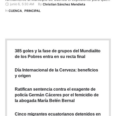
junio 6
,
5:30 AM
By 
Christian Sánchez Mendieta
administre por 20 años más el Parque Nacional Cajas (PNC).
A su vez Pedro Palacios, alcalde de Cuenca, ratificó la
In 
CUENCA
,
PRINCIPAL
delegación a la Empresa de Telecomunicaciones, Agua …
385 goles y la fase de grupos del Mundialito
de los Pobres entra en su recta final
Día Internacional de la Cerveza: beneficios
y origen
Ratifican sentencia contra el exagente de
policía Germán Cáceres por el femicidio de
la abogada María Belén Bernal
Cinco migrantes ecuatorianos detenidos en