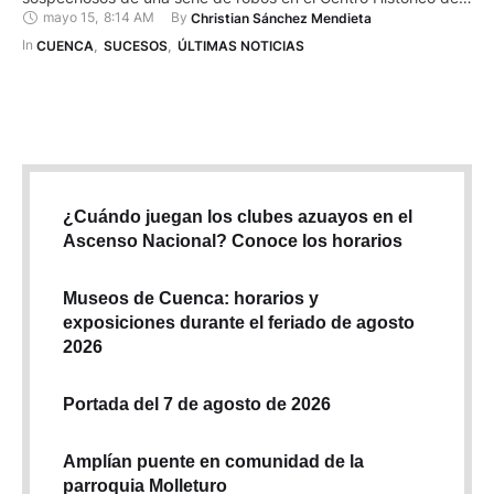
mayo 15
,
8:14 AM
By 
Christian Sánchez Mendieta
Cuenca. Cámaras de seguridad captaron a los sospechosos
mientras cometían varios robos en locales comerciales y
In 
CUENCA
,
SUCESOS
,
ÚLTIMAS NOTICIAS
vehículos del centro mediante la modalidad conocida como …
¿Cuándo juegan los clubes azuayos en el
Ascenso Nacional? Conoce los horarios
Museos de Cuenca: horarios y
exposiciones durante el feriado de agosto
2026
Portada del 7 de agosto de 2026
Amplían puente en comunidad de la
parroquia Molleturo