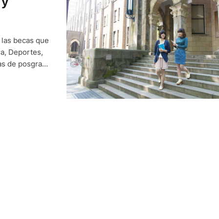
 y
 las becas que
ra, Deportes,
as de posgrado
sionales
, con opción a