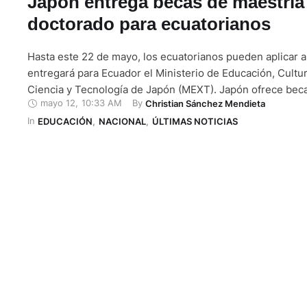
Japón entrega becas de maestría
doctorado para ecuatorianos
Hasta este 22 de mayo, los ecuatorianos pueden aplicar a
entregará para Ecuador el Ministerio de Educación, Cultu
Ciencia y Tecnología de Japón (MEXT). Japón ofrece bec
mayo 12
,
10:33 AM
By 
Christian Sánchez Mendieta
en todos los campos educativos para estudiantes y profe
In 
ecuatorianos que deseen hacer estudios de investigación
EDUCACIÓN
,
NACIONAL
,
ÚLTIMAS NOTICIAS
maestría o doctorado, …