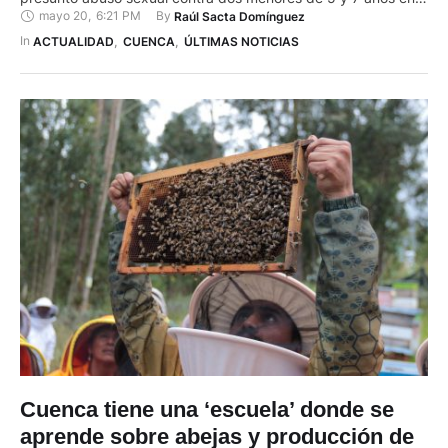
mayo 20
,
6:21 PM
By 
Raúl Sacta Domínguez
una unidad educativa fiscomisional de Cuenca. La medida fue
adoptada mientras la Fiscalía del Azuay desarrolla dos
In 
ACTUALIDAD
,
CUENCA
,
ÚLTIMAS NOTICIAS
investigaciones previas contra Luis G., señalado por
presuntamente cometer …
Cuenca tiene una ‘escuela’ donde se
aprende sobre abejas y producción de