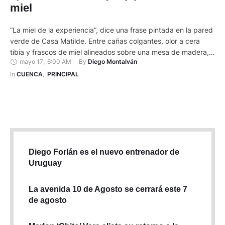
miel
“La miel de la experiencia”, dice una frase pintada en la pared
verde de Casa Matilde. Entre cañas colgantes, olor a cera
tibia y frascos de miel alineados sobre una mesa de madera,
mayo 17
,
6:00 AM
By 
Diego Montalván
Javier Inga recibe a los visitantes de la Escuela de Apicultura
de Sinincay, al norte de Cuenca. La casa parece más un …
In 
CUENCA
,
PRINCIPAL
Diego Forlán es el nuevo entrenador de
Uruguay
La avenida 10 de Agosto se cerrará este 7
de agosto