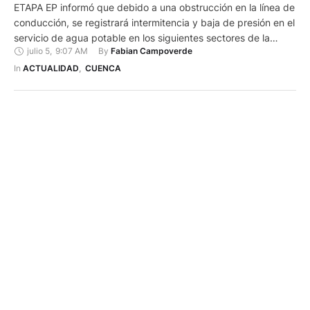
ETAPA EP informó que debido a una obstrucción en la línea de
conducción, se registrará intermitencia y baja de presión en el
servicio de agua potable en los siguientes sectores de la
julio 5
,
9:07 AM
By 
Fabian Campoverde
parroquia San Joaquín: Autopista Cuenca-Molleturo-Naranjal,
Río Tomebamba, De La Pimienta, Entrada a Los Bomberos,
In 
ACTUALIDAD
,
CUENCA
Calle Sin Nombre, San José de San Joaquín, Estación …