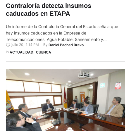
Contraloría detecta insumos
caducados en ETAPA
Un informe de la Contraloría General del Estado señala que
hay insumos caducados en la Empresa de
Telecomunicaciones, Agua Potable, Saneamiento y
julio 20
,
1:14 PM
By 
Daniel Pachari Bravo
Alcantarillado (ETAPA EP) que permanecen embodegados en
una de las reservas de la entidad. En el examen especial,
In 
ACTUALIDAD
,
CUENCA
correspondiente al período comprendido entre el 1 de enero
de 2028 y el 22 de …