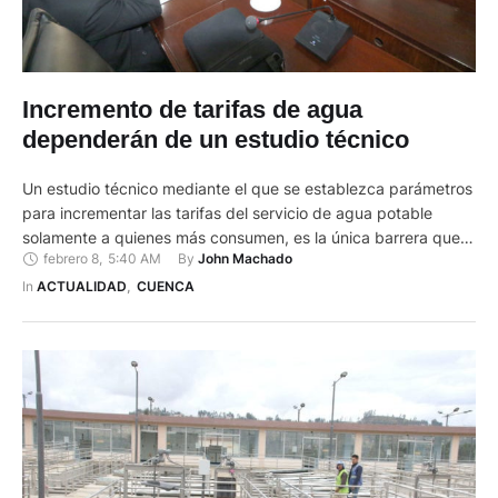
Incremento de tarifas de agua
dependerán de un estudio técnico
Un estudio técnico mediante el que se establezca parámetros
para incrementar las tarifas del servicio de agua potable
solamente a quienes más consumen, es la única barrera que
febrero 8
,
5:40 AM
By 
John Machado
separa a los cuencanos de una nueva alza. El estudio busca
reducir el subsidio que la Empresa de Telecomunicaciones,
In 
ACTUALIDAD
,
CUENCA
Agua Potable y Alcantarillado (ETAPA EP) aplica a …