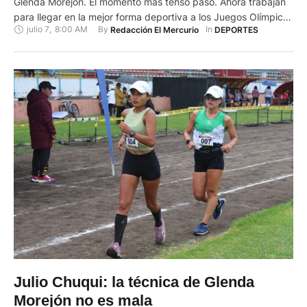
Glenda Morejón. El momento más tenso pasó. Ahora trabajan
para llegar en la mejor forma deportiva a los Juegos Olímpicos
julio 7
,
8:00 AM
By 
In 
Redacción El Mercurio
DEPORTES
que arrancarán en París el 26 de julio. A la marchista
ecuatoriana le diagnosticaron una fractura por estrés del
sacro que le impidió incluso competir en …
Julio Chuqui: la técnica de Glenda
Morejón no es mala