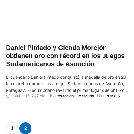
Daniel Pintado y Glenda Morejón
obtienen oro con récord en los Juegos
Sudamericanos de Asunción
El cuencano Daniel Pintado conquistó la medalla de oro en 20
km marcha durante los Juegos Sudamericanos de Asunción,
Paraguay. El ecuatoriano revalidó el primer lugar que obtuvo
octubre 12
,
7:27 AM
By 
In 
Redacción El Mercurio
DEPORTES
en 2018 en los ODESUR de Cochabamba. En esta ocasión
cronometró 1:19:43. El segundo lugar también fue para
Ecuador con David Hurtado (1:20:44). La medalla de bronce
…
1
2