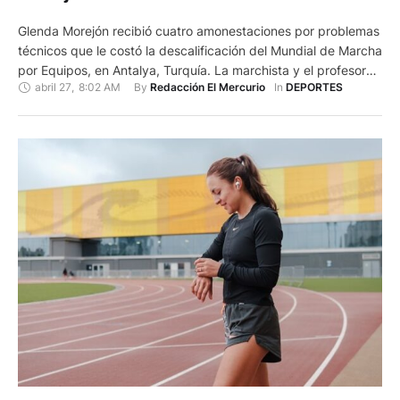
Glenda Morejón recibió cuatro amonestaciones por problemas
técnicos que le costó la descalificación del Mundial de Marcha
por Equipos, en Antalya, Turquía. La marchista y el profesor
abril 27
,
8:02 AM
By 
In 
Redacción El Mercurio
DEPORTES
Julio Chuqui mantendrán una reunión virtual para evaluar el
proceso de cara al inicio del próximo mesociclo, el lunes 29 de
abril. Chuqui resalta que la técnica de …