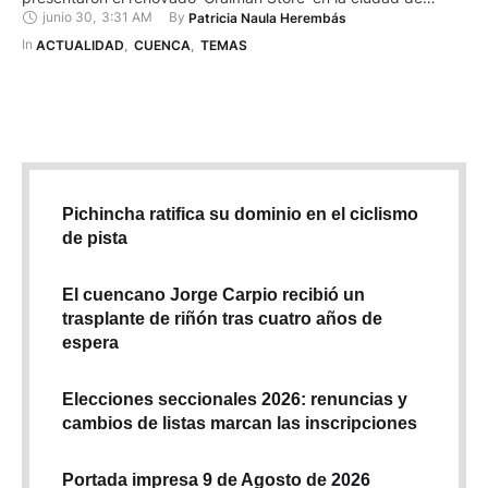
junio 30
,
3:31 AM
By 
Patricia Naula Herembás
Cuenca. Esta alianza, que se mantiene desde el 2022, permite
ofrecer diseños que marcan la diferencia en el mercado
In 
ACTUALIDAD
,
CUENCA
,
TEMAS
ecuatoriano. ‘Graiman Store’ proporciona una amplia gama de
productos …
Pichincha ratifica su dominio en el ciclismo
de pista
El cuencano Jorge Carpio recibió un
trasplante de riñón tras cuatro años de
espera
Elecciones seccionales 2026: renuncias y
cambios de listas marcan las inscripciones
Portada impresa 9 de Agosto de 2026