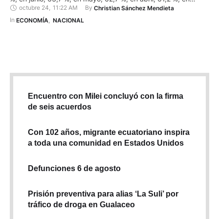
octubre 24
,
11:22 AM
By 
Christian Sánchez Mendieta
marzo, 63,2 %; en febrero, 62,6 %; y en enero, 60,5 %. Así lo
revela …
In 
ECONOMÍA
,
NACIONAL
Encuentro con Milei concluyó con la firma
de seis acuerdos
Con 102 años, migrante ecuatoriano inspira
a toda una comunidad en Estados Unidos
Defunciones 6 de agosto
Prisión preventiva para alias ‘La Suli’ por
tráfico de droga en Gualaceo