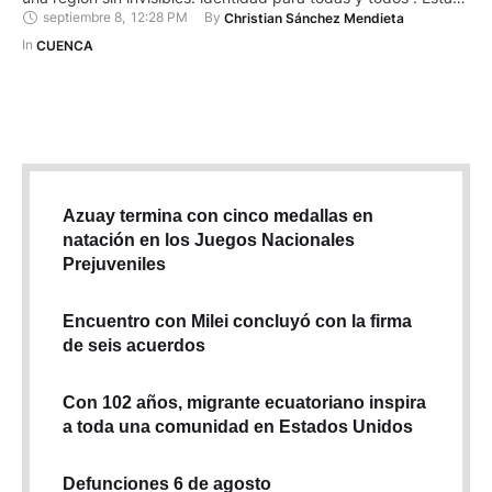
septiembre 8
,
12:28 PM
By 
Christian Sánchez Mendieta
organizada por el Consejo Latinoamericano y del Caribe de
Registro Civil, Identidad y Estadísticas Vitales (Clarciev), que
In 
CUENCA
busca garantizar que todas las personas en la región …
Azuay termina con cinco medallas en
natación en los Juegos Nacionales
Prejuveniles
Encuentro con Milei concluyó con la firma
de seis acuerdos
Con 102 años, migrante ecuatoriano inspira
a toda una comunidad en Estados Unidos
Defunciones 6 de agosto