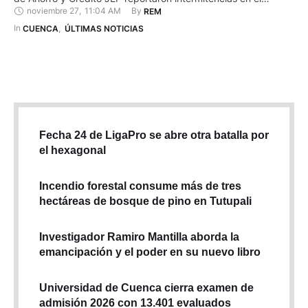
noviembre 27
,
11:04 AM
By 
REM
servicio. Tras una serie de denuncias, el gerente general de la
entidad financiera, Floresmilo Alvear, firmó un comunicado en
In 
CUENCA
,
ÚLTIMAS NOTICIAS
el que confirmó la “intermitencia” de los servicios. El …
Fecha 24 de LigaPro se abre otra batalla por
el hexagonal
Incendio forestal consume más de tres
hectáreas de bosque de pino en Tutupali
Investigador Ramiro Mantilla aborda la
emancipación y el poder en su nuevo libro
Universidad de Cuenca cierra examen de
admisión 2026 con 13.401 evaluados