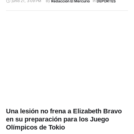
junio 21
,
3:09 PM
By 
In 
Redacción El Mercurio
DEPORTES
numerosa de la historia local en Juegos Olímpicos, con 41
atletas hasta ahora, confirmó este lunes el departamento de
prensa del COE. Para los Juegos que representarán la luz …
Una lesión no frena a Elizabeth Bravo
en su preparación para los Juego
Olímpicos de Tokio