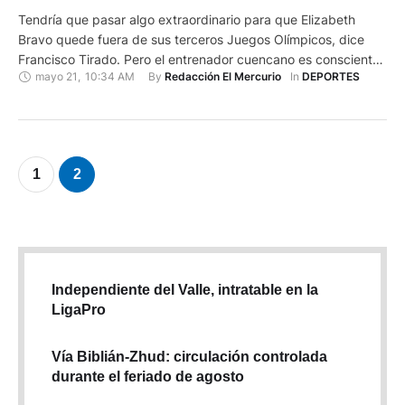
Tendría que pasar algo extraordinario para que Elizabeth
Bravo quede fuera de sus terceros Juegos Olímpicos, dice
Francisco Tirado. Pero el entrenador cuencano es consciente
mayo 21
,
10:34 AM
By 
In 
Redacción El Mercurio
DEPORTES
que todo puede pasar en el deporte. A fin de evitar cualquier
sorpresa este viernes viajarán a Europa para estar en dos
eventos puntuables. Hace seis semanas Bravo retomó sus …
1
2
Independiente del Valle, intratable en la
LigaPro
Vía Biblián-Zhud: circulación controlada
durante el feriado de agosto