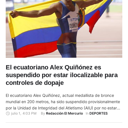
El ecuatoriano Alex Quiñónez es
suspendido por estar ilocalizable para
controles de dopaje
El ecuatoriano Alex Quiñónez, actual medallista de bronce
mundial en 200 metros, ha sido suspendido provisionalmente
por la Unidad de Integridad del Atletismo (AIU) por no estar
julio 1
,
4:03 PM
By 
In 
Redacción El Mercurio
DEPORTES
localizable tres veces en el plazo de doce meses para
controles de dopaje. El atleta del FC Barcelona ha infringido,
según la AIU, el artículo 2.4 del reglamento …