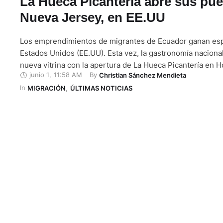
La Hueca Picantería abre sus pue
Nueva Jersey, en EE.UU
Los emprendimientos de migrantes de Ecuador ganan es
Estados Unidos (EE.UU). Esta vez, la gastronomía nacion
nueva vitrina con la apertura de La Hueca Picantería en 
junio 1
,
11:58 AM
By 
Christian Sánchez Mendieta
Nueva Jersey. El nuevo negocio abrió sus puertas dentr
In 
Vibez, en la calle 1 de Hoboken. La propuesta apuesta po
MIGRACIÓN
,
ÚLTIMAS NOTICIAS