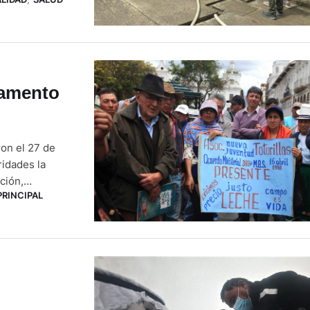
perativo de
 este …
lamento
on el 27 de
ridades la
ción,
PRINCIPAL
el Precio de la
gistro Oficial