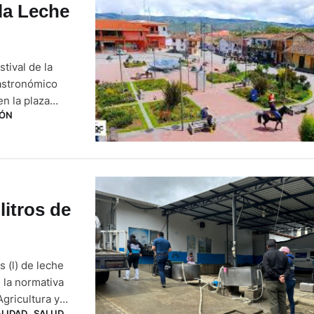
 la Leche
tival de la
gastronómico
en la plaza
IÓN
 una serie de
litros de
 (l) de leche
 la normativa
gricultura y
LIDAD
,
SALUD