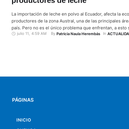
productores de leche
La importación de leche en polvo al Ecuador, afecta la ec
productores de la zona Austral, una de las principales áre
país. Pero no es el único problema que enfrentan, a esto 
julio 11
,
4:59 AM
By 
In 
Patricia Naula Herembás
ACTUALID
informalidad de los intermediarios y la falta del reglament
la Ley Orgánica para fomentar …
PÁGINAS
INICIO