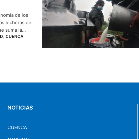
onomía de los
as lecheras del
se suma la
AD
,
CUENCA
o para aplicar
NOTICIAS
CUENCA