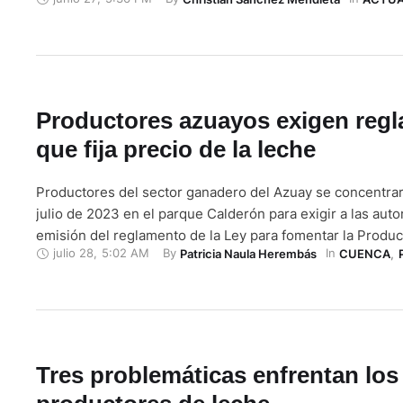
Ganadería (MAG) y la Gobernación de Azuay hicieron un o
control de calidad de leche cruda a centros de acopio en
Productores azuayos exigen reg
que fija precio de la leche
Productores del sector ganadero del Azuay se concentrar
julio de 2023 en el parque Calderón para exigir a las auto
emisión del reglamento de la Ley para fomentar la Produc
julio 28
,
5:02 AM
By 
In 
Patricia Naula Herembás
CUENCA
,
Comercialización, Industrialización, Consumo y Fijación d
leche y sus derivados. La normativa fue publicada en el Re
…
Tres problemáticas enfrentan los