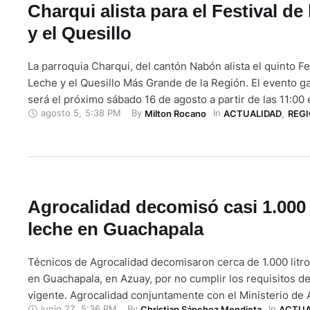
Charqui alista para el Festival de
y el Quesillo
La parroquia Charqui, del cantón Nabón alista el quinto Fes
Leche y el Quesillo Más Grande de la Región. El evento 
será el próximo sábado 16 de agosto a partir de las 11:00 
agosto 5
,
5:38 PM
By 
In 
Milton Rocano
ACTUALIDAD
,
REG
central de la parroquia. El mismo contará con concursos y
actividades como: la …
Agrocalidad decomisó casi 1.000 
leche en Guachapala
Técnicos de Agrocalidad decomisaron cerca de 1.000 litros
en Guachapala, en Azuay, por no cumplir los requisitos de
vigente. Agrocalidad conjuntamente con el Ministerio de A
junio 27
,
5:36 PM
By 
In 
Christian Sánchez Mendieta
ACTUA