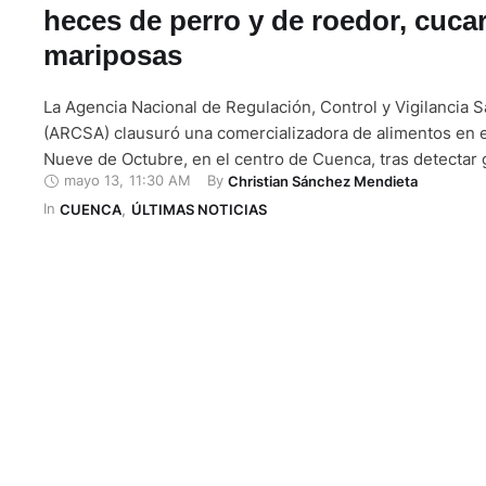
heces de perro y de roedor, cuca
mariposas
La Agencia Nacional de Regulación, Control y Vigilancia S
(ARCSA) clausuró una comercializadora de alimentos en el
Nueve de Octubre, en el centro de Cuenca, tras detectar
mayo 13
,
11:30 AM
By 
Christian Sánchez Mendieta
irregularidades sanitarias. Dentro del establecimiento, lo
In 
encontraron basura acumulada, heces de perro y de roed
CUENCA
,
ÚLTIMAS NOTICIAS
muertas y mariposas en sacos de harina …