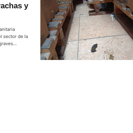
rachas y
anitaria
 sector de la
 graves
s inspectores
or, cucarachas