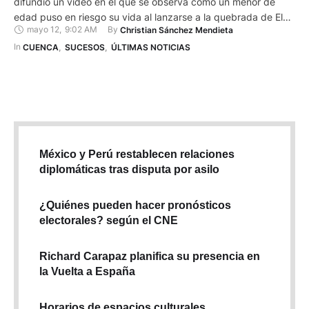
difundió un video en el que se observa cómo un menor de
edad puso en riesgo su vida al lanzarse a la quebrada de El
mayo 12
,
9:02 AM
By 
Christian Sánchez Mendieta
Salado para rescatar a su mascota. Las imágenes fueron
captadas el 11 de mayo a las 20:06 y además muestran el
In 
CUENCA
,
SUCESOS
,
ÚLTIMAS NOTICIAS
alto …
México y Perú restablecen relaciones
diplomáticas tras disputa por asilo
¿Quiénes pueden hacer pronósticos
electorales? según el CNE
Richard Carapaz planifica su presencia en
la Vuelta a España
Horarios de espacios culturales