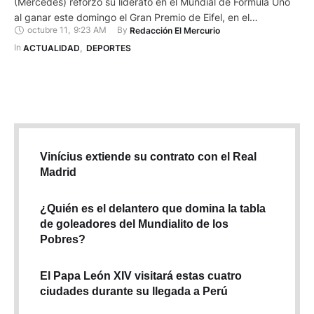
(Mercedes) reforzó su liderato en el Mundial de Fórmula Uno
al ganar este domingo el Gran Premio de Eifel, en el
octubre 11
,
9:23 AM
By 
Redacción El Mercurio
Nürburgring (Alemania), circuito en el que igualó el récord de
triunfos en la categoría reina (91) del alemán Michael
In 
ACTUALIDAD
,
DEPORTES
Schumacher. Hamilton ganó la undécima carrera del …
Vinícius extiende su contrato con el Real
Madrid
¿Quién es el delantero que domina la tabla
de goleadores del Mundialito de los
Pobres?
El Papa León XIV visitará estas cuatro
ciudades durante su llegada a Perú