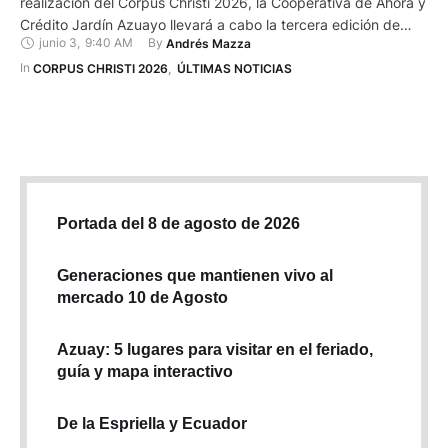
realización del Corpus Christi 2026, la Cooperativa de Ahora y
Crédito Jardín Azuayo llevará a cabo la tercera edición de
junio 3
,
9:40 AM
By 
Andrés Mazza
“Música en los Balcones Jardín Azuayo”. El evento se
desarrollará en dos días: desde las 19h00 del 9 y 11 de junio,
In 
CORPUS CHRISTI 2026
,
ÚLTIMAS NOTICIAS
…
Portada del 8 de agosto de 2026
Generaciones que mantienen vivo al
mercado 10 de Agosto
Azuay: 5 lugares para visitar en el feriado,
guía y mapa interactivo
De la Espriella y Ecuador