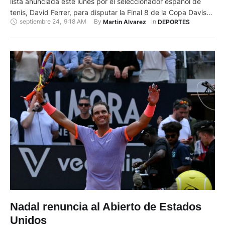
lista anunciada este lunes por el seleccionador español de
tenis, David Ferrer, para disputar la Final 8 de la Copa Davis
septiembre 24
,
9:18 AM
By 
In 
Martin Alvarez
DEPORTES
2024 en Málaga del 19 al 24 de noviembre próximos; una
relación que completan Carlos Alcaraz, Roberto Bautista,
Pablo Carreño y Marcel …
Nadal renuncia al Abierto de Estados
Unidos