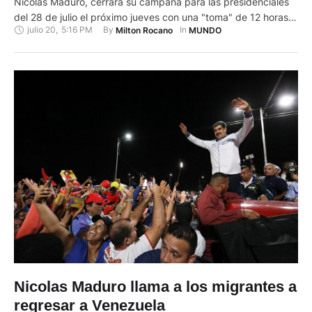
Nicolás Maduro, cerrará su campaña para las presidenciales
del 28 de julio el próximo jueves con una "toma" de 12 horas
julio 20
,
5:16 PM
By 
In 
Milton Rocano
MUNDO
de "todo el territorio" de Caracas, anunció el chavismo. En una
rueda de prensa, el jefe del comando de campaña oficialista,
Jorge Rodríguez, señaló que, …
Nicolas Maduro llama a los migrantes a
regresar a Venezuela