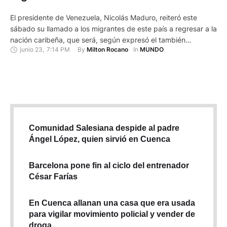
El presidente de Venezuela, Nicolás Maduro, reiteró este
sábado su llamado a los migrantes de este país a regresar a la
nación caribeña, que será, según expresó el también
junio 23
,
7:14 PM
By 
In 
Milton Rocano
MUNDO
candidato a la reelección, el "asombro de Sudamérica".
"Pasamos roncha (dificultades), pero dura, y ya vamos
mejorando, recuperándonos, por eso yo le he dicho a todos …
Comunidad Salesiana despide al padre
Ángel López, quien sirvió en Cuenca
Barcelona pone fin al ciclo del entrenador
César Farías
En Cuenca allanan una casa que era usada
para vigilar movimiento policial y vender de
droga