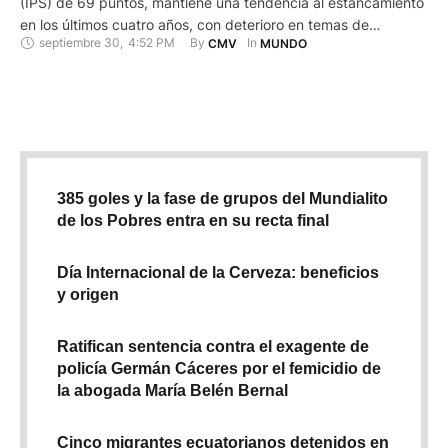
(IPS) de 69 puntos, mantiene una tendencia al estancamiento
en los últimos cuatro años, con deterioro en temas de
septiembre 30
,
4:52 PM
By 
In 
CMV
MUNDO
nutrición, vivienda, acceso a conocimientos básicos, derechos
personales, inclusión y libertad personal, indica un informe
divulgado por la escuela de negocios Incae. El Índice 2022, …
385 goles y la fase de grupos del Mundialito
de los Pobres entra en su recta final
Día Internacional de la Cerveza: beneficios
y origen
Ratifican sentencia contra el exagente de
policía Germán Cáceres por el femicidio de
la abogada María Belén Bernal
Cinco migrantes ecuatorianos detenidos en