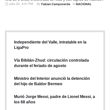
julio 20
,
4:01 PM
By 
In 
Fabian Campoverde
NACIONAL
físicos al interior de su domicilio, ubicado en el sur de la
ciudad de Guayaquil. En una audiencia de formulación de
cargos, el …
Independiente del Valle, intratable en la
LigaPro
Vía Biblián-Zhud: circulación controlada
durante el feriado de agosto
Ministro del Interior anunció la detención
del hijo de Baldor Bermeo
Murió Jorge Messi, padre de Lionel Messi, a
los 68 años