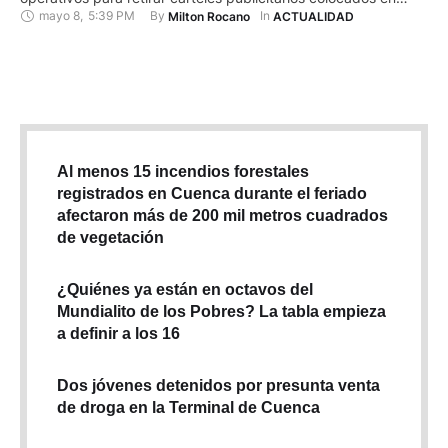
mayo 8
,
5:39 PM
By 
In 
Milton Rocano
ACTUALIDAD
postes de energía eléctrica en las provincias de Azuay, Cañar
y Morona Santiago.Según la información disponible hasta la
fecha, durante estas acciones se han retirado letreros,
pasacalles y otros elementos publicitarios …
Al menos 15 incendios forestales
registrados en Cuenca durante el feriado
afectaron más de 200 mil metros cuadrados
de vegetación
¿Quiénes ya están en octavos del
Mundialito de los Pobres? La tabla empieza
a definir a los 16
Dos jóvenes detenidos por presunta venta
de droga en la Terminal de Cuenca